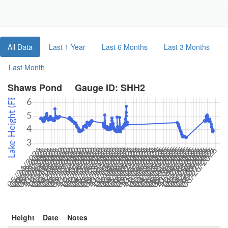
Toggle
Navigat
Part
All Data
Last 1 Year
Last 6 Months
Last 3 Months
Last Month
Shaws Pond Gauge ID: SHH2
Height
Date
Notes